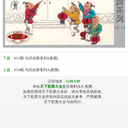
下篇：
053期:马经挂牌系列J(新图)
上篇：
054期:马经挂牌系列A(新图)
记住域名：
G49.VIP
本站
天下彩票大全
提供资料永久免费。
如果您觉得天下彩票大全好，请分享给其他彩友。
天下彩票大全所有内容仅供娱乐参考，严禁赌博。
天下彩票大全与你同行。