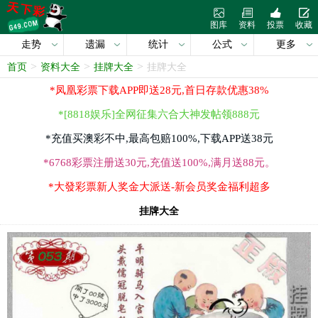
图库
资料
投票
收藏
走势
遗漏
统计
公式
更多
>
>
>
首页
资料大全
挂牌大全
挂牌大全
*凤凰彩票下载APP即送28元,首日存款优惠38%
*[8818娱乐]全网征集六合大神发帖领888元
*充值买澳彩不中,最高包赔100%,下载APP送38元
*6768彩票注册送30元,充值送100%,满月送88元。
*大發彩票新人奖金大派送-新会员奖金福利超多
挂牌大全