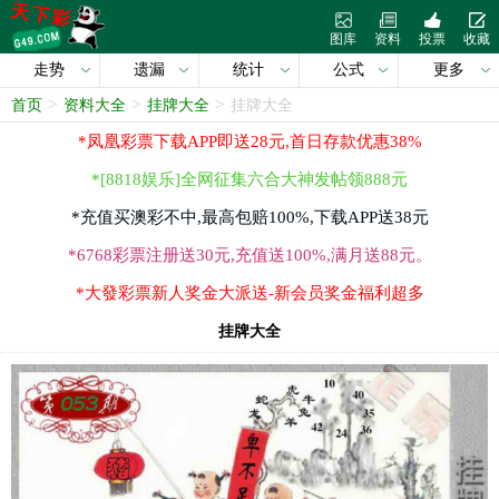
图库
资料
投票
收藏
走势
遗漏
统计
公式
更多
>
>
>
首页
资料大全
挂牌大全
挂牌大全
*凤凰彩票下载APP即送28元,首日存款优惠38%
*[8818娱乐]全网征集六合大神发帖领888元
*充值买澳彩不中,最高包赔100%,下载APP送38元
*6768彩票注册送30元,充值送100%,满月送88元。
*大發彩票新人奖金大派送-新会员奖金福利超多
挂牌大全