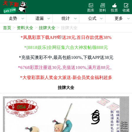
图库
资料
投票
收藏
走势
遗漏
统计
公式
更多
>
>
>
首页
资料大全
挂牌大全
挂牌大全
*凤凰彩票下载APP即送28元,首日存款优惠38%
*[8818娱乐]全网征集六合大神发帖领888元
*充值买澳彩不中,最高包赔100%,下载APP送38元
*6768彩票注册送30元,充值送100%,满月送88元。
*大發彩票新人奖金大派送-新会员奖金福利超多
挂牌大全