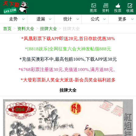
图库
资料
投票
收藏
走势
遗漏
统计
公式
更多
>
>
>
首页
资料大全
挂牌大全
挂牌大全
*凤凰彩票下载APP即送28元,首日存款优惠38%
*[8818娱乐]全网征集六合大神发帖领888元
*充值买澳彩不中,最高包赔100%,下载APP送38元
*6768彩票注册送30元,充值送100%,满月送88元。
*大發彩票新人奖金大派送-新会员奖金福利超多
挂牌大全