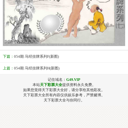
下篇：
054期:马经挂牌系列F(新图)
上篇：
054期:马经挂牌系列H(新图)
记住域名：
G49.VIP
本站
天下彩票大全
提供资料永久免费。
如果您觉得天下彩票大全好，请分享给其他彩友。
天下彩票大全所有内容仅供娱乐参考，严禁赌博。
天下彩票大全与你同行。