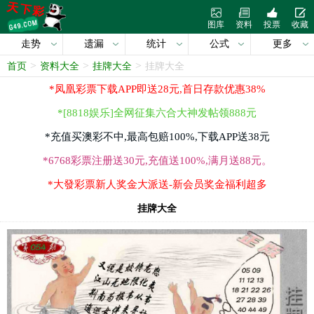
图库
资料
投票
收藏
走势
遗漏
统计
公式
更多
>
>
>
首页
资料大全
挂牌大全
挂牌大全
*凤凰彩票下载APP即送28元,首日存款优惠38%
*[8818娱乐]全网征集六合大神发帖领888元
*充值买澳彩不中,最高包赔100%,下载APP送38元
*6768彩票注册送30元,充值送100%,满月送88元。
*大發彩票新人奖金大派送-新会员奖金福利超多
挂牌大全