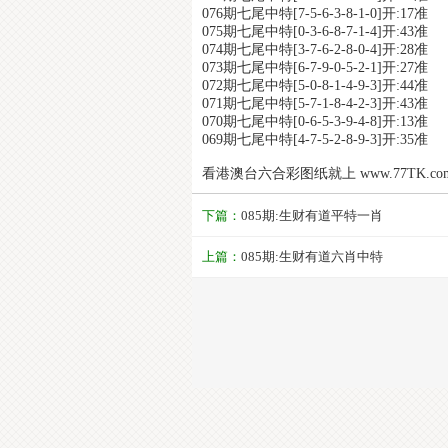
076期七尾中特[7-5-6-3-8-1-0]开:17准
075期七尾中特[0-3-6-8-7-1-4]开:43准
074期七尾中特[3-7-6-2-8-0-4]开:28准
073期七尾中特[6-7-9-0-5-2-1]开:27准
072期七尾中特[5-0-8-1-4-9-3]开:44准
071期七尾中特[5-7-1-8-4-2-3]开:43准
070期七尾中特[0-6-5-3-9-4-8]开:13准
069期七尾中特[4-7-5-2-8-9-3]开:35准
看港澳台六合彩图纸就上 www.77TK.co
下篇：
085期:生财有道平特一肖
上篇：
085期:生财有道六肖中特