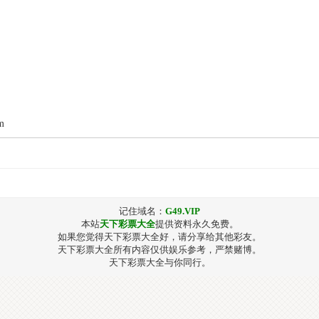
m
记住域名：
G49.VIP
本站
天下彩票大全
提供资料永久免费。
如果您觉得天下彩票大全好，请分享给其他彩友。
天下彩票大全所有内容仅供娱乐参考，严禁赌博。
天下彩票大全与你同行。