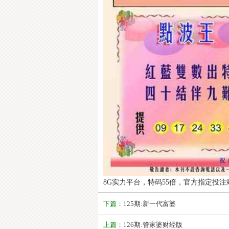
8G实力平台，特码55倍，官方指定投注站点就
下篇：
125期:新一代富婆
上篇：
126期:管家婆财经版