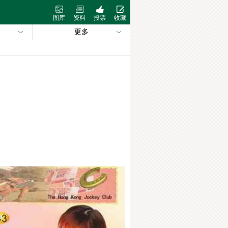
图库
资料
投票
收藏
更多