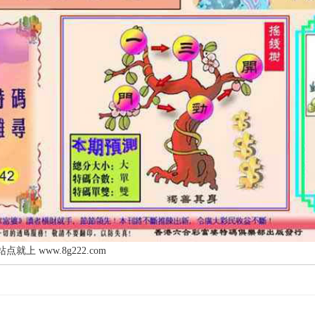
上 www.8g222.com