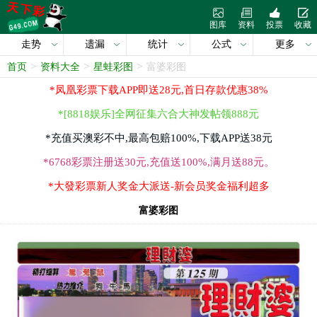
图库
资料
投票
收藏
走势
遗漏
统计
公式
更多
>
>
>
首页
资料大全
星蛙彩图
富婆彩图
*凤凰彩票下载APP即送28元,首日存款优惠38%
*[8818娱乐]全网征集六合大神发帖领888元
*充值买澳彩不中,最高包赔100%,下载APP送38元
*6768彩票注册送30元,充值送100%,满月送88元。
*大發彩票新人奖金大派送-新会员奖金福利超多
富婆彩图