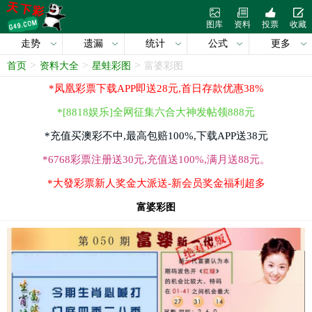
图库
资料
投票
收藏
走势
遗漏
统计
公式
更多
>
>
>
首页
资料大全
星蛙彩图
富婆彩图
*凤凰彩票下载APP即送28元,首日存款优惠38%
*[8818娱乐]全网征集六合大神发帖领888元
*充值买澳彩不中,最高包赔100%,下载APP送38元
*6768彩票注册送30元,充值送100%,满月送88元。
*大發彩票新人奖金大派送-新会员奖金福利超多
富婆彩图