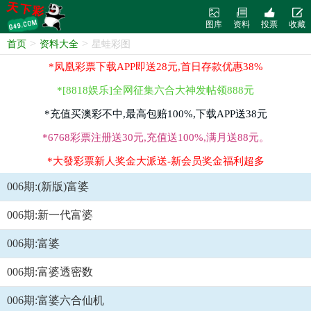
图库
资料
投票
收藏
>
>
首页
资料大全
星蛙彩图
*凤凰彩票下载APP即送28元,首日存款优惠38%
*[8818娱乐]全网征集六合大神发帖领888元
*充值买澳彩不中,最高包赔100%,下载APP送38元
*6768彩票注册送30元,充值送100%,满月送88元。
*大發彩票新人奖金大派送-新会员奖金福利超多
006期:(新版)富婆
006期:新一代富婆
006期:富婆
006期:富婆透密数
006期:富婆六合仙机