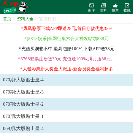
图库
资料
投票
收藏
>
>
首页
资料大全
官方刊图
*凤凰彩票下载APP即送28元,首日存款优惠38%
*[8818娱乐]全网征集六合大神发帖领888元
*充值买澳彩不中,最高包赔100%,下载APP送38元
*6768彩票注册送30元,充值送100%,满月送88元。
*大發彩票新人奖金大派送-新会员奖金福利超多
070期:大版贴士皇-4
070期:大版贴士皇-3
070期:大版贴士皇-2
070期:大版贴士皇-1
069期:大版贴士皇-4