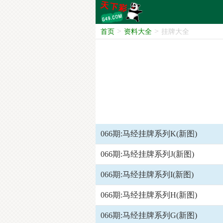
>
>
首页
资料大全
挂牌大全
066期:马经挂牌系列K(新图)
066期:马经挂牌系列J(新图)
066期:马经挂牌系列I(新图)
066期:马经挂牌系列H(新图)
066期:马经挂牌系列G(新图)