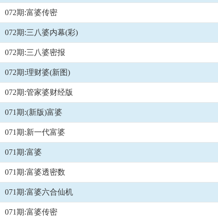
072期:富婆传密
072期:三八婆内幕(彩)
072期:三八婆密报
072期:理财婆(新图)
072期:管家婆财经版
071期:(新版)富婆
071期:新一代富婆
071期:富婆
071期:富婆透密数
071期:富婆六合仙机
071期:富婆传密