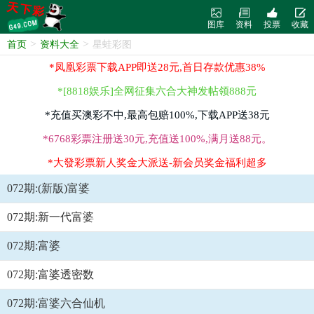
图库
资料
投票
收藏
>
>
首页
资料大全
星蛙彩图
*凤凰彩票下载APP即送28元,首日存款优惠38%
*[8818娱乐]全网征集六合大神发帖领888元
*充值买澳彩不中,最高包赔100%,下载APP送38元
*6768彩票注册送30元,充值送100%,满月送88元。
*大發彩票新人奖金大派送-新会员奖金福利超多
072期:(新版)富婆
072期:新一代富婆
072期:富婆
072期:富婆透密数
072期:富婆六合仙机